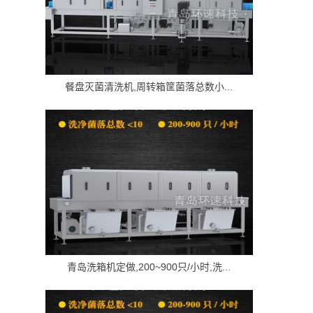
餐盘灭菌清洗机,周转箱筐菌落总数小...
青岛洗箱机定做,200~900只/小时,洗...