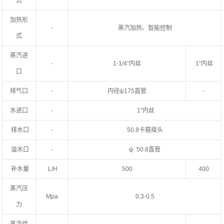
式
加热形
-
蒸汽加热、智能控制
式
蒸汽进
-
1-1/4"内丝
1"内丝
口
排气口
-
内径ψ175直管
-
水进口
-
1"内丝
排水口
-
50.8卡箍接头
溢水口
-
ψ 50.8直管
补水量
L/H
500
400
蒸汽压
Mpa
0.3-0.5
力