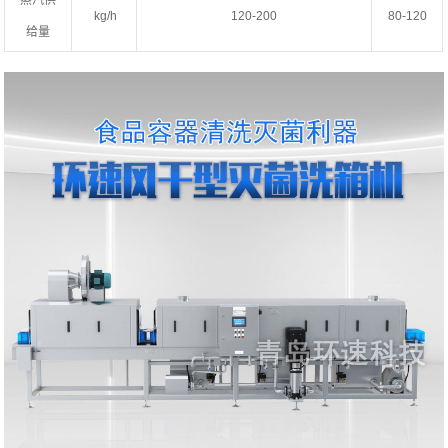
蒸汽供
kg/h
120-200
80-120
给量