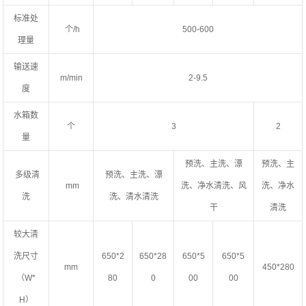
标准处
个/h
500-600
理量
输送速
m/min
2-9.5
度
水箱数
个
3
2
量
预洗、主洗、漂
预洗、主
多级清
预洗、主洗、漂
mm
洗、净水清洗、风
洗、净水
洗
洗、清水清洗
干
清洗
较大清
洗尺寸
650*2
650*28
650*5
650*5
mm
450*280
（W*
80
0
00
00
H）