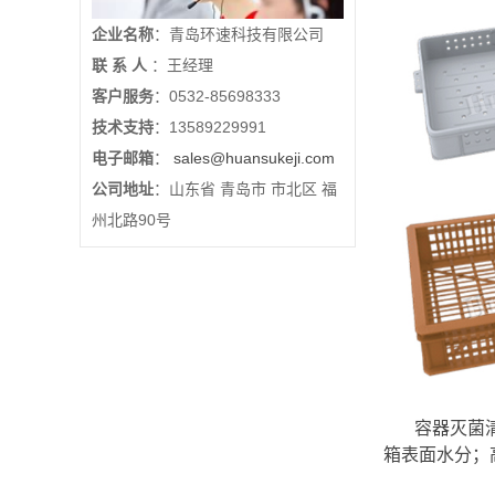
企业名称
：青岛环速科技有限公司
联 系 人
：王经理
客户服务
：0532-85698333
技术支持
：13589229991
电子邮箱
：
sales@huansukeji.com
公司地址
：山东省 青岛市 市北区 福
州北路90号
容器灭菌清
箱表面水分；