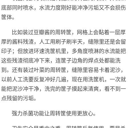
底部同时喷水，水流力度刚好能冲净污垢又不会损伤
筐体。
比如装过豆瓣酱的周转筐，网格上会黏着一层厚
厚的酱料残渣，人工用刷子刷半天，缝隙里还是会留
印子；但放进环速洗筐机里，多角度喷淋的水流能把
这些残渣彻底冲下来，连筐子边角的焊点处都能洗
到。还有装过叶菜的周转筐，缝隙里容易卡着泥沙，
以前人工洗要反复冲好几遍，现在用洗筐机，一次就
能把泥沙冲干净，洗完的筐子摸起来清爽，看不到一
点残留的污垢。
强力杀菌功能让周转筐使用更放心。