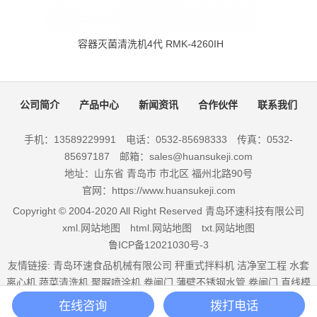
容器灭菌清洗机4代 RMK-4260IH
公司简介
产品中心
新闻资讯
合作伙伴
联系我们
手机：13589229991 电话：0532-85698333 传真：0532-
85697187 邮箱：sales@huansukeji.com
地址：山东省 青岛市 市北区 福州北路90号
官网：https://www.huansukeji.com
Copyright © 2004-2020 All Right Reserved 青岛环速科技有限公司
xml.网站地图
html.网站地图
txt.网站地图
鲁ICP备12021030号-3
友情链接:
青岛环速食品机械有限公司
秤重式拌料机
洁净室工程
水套
离心机
蔬菜清洗机
聚脲喷涂机
卷闸门
薄壁不锈钢水管
卷闸门
直线模
组
颚破机厂家
工业级无线路由器
烟台合力叉车
破碎机
在线咨询
拨打电话