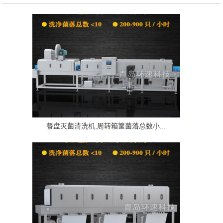
餐盘灭菌清洗机,周转箱筐菌落总数小...