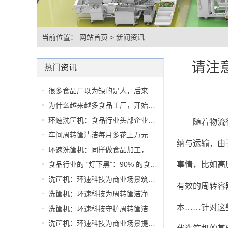
当前位置：
网站首页
>
新闻资讯
请注
热门资讯
很多食品厂以为缺的是人，后来才发...
为什么越来越多食品工厂，开始重新...
环速洗筐机：食品行业头部企业，从...
随着物流
车间周转筐清洁每月多花上万元？多...
纳与运输，由
环速洗筐机：同样做食品加工，有人...
食品行业的 “灯下黑”：90% 的食安...
事情，比如高
洗筐机：环速科技为商业场景筑牢周...
有效的周转容
洗筐机：环速科技为周转筐洁净提供...
本
……针对这
洗筐机：环速科技守护周转筐洁净，...
洗筐机：环速科技为商业场景提供周...