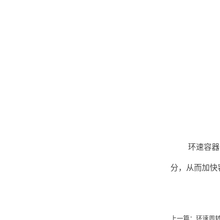
环速容器
分，从而加快
上一篇：
环速周